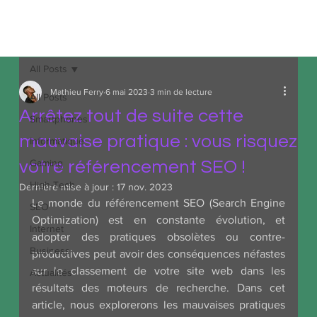
MDA
Informatique
All Posts
Mathieu Ferry
6 mai 2023
3 min de lecture
All Posts
Arrêtez tout de suite cette
Smartphones
mauvaise pratique : vous risquez
Informatique
Gaming
votre référencement SEO !
High-Tech
Dernière mise à jour :
17 nov. 2023
Le monde du référencement SEO (Search Engine 
SEO
Optimization) est en constante évolution, et 
Internet
adopter des pratiques obsolètes ou contre-
Business
productives peut avoir des conséquences néfastes 
sur le classement de votre site web dans les 
Actualités
résultats des moteurs de recherche. Dans cet 
article, nous explorerons les mauvaises pratiques 