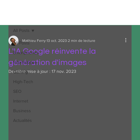
MDA
Informatique
All Posts
Mathieu Ferry
13 oct. 2023
2 min de lecture
All Posts
L'IA Google réinvente la
Smartphones
génération d'images
Informatique
Dernière mise à jour :
17 nov. 2023
Gaming
High-Tech
SEO
Internet
Business
Actualités