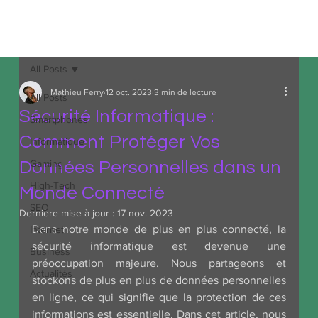
MDA
Informatique
All Posts
Mathieu Ferry
12 oct. 2023
3 min de lecture
All Posts
Sécurité Informatique :
Smartphones
Comment Protéger Vos
Informatique
Gaming
Données Personnelles dans un
High-Tech
Monde Connecté
SEO
Dernière mise à jour :
17 nov. 2023
Dans notre monde de plus en plus connecté, la 
Internet
sécurité informatique est devenue une 
Business
préoccupation majeure. Nous partageons et 
Actualités
stockons de plus en plus de données personnelles 
en ligne, ce qui signifie que la protection de ces 
informations est essentielle. Dans cet article, nous 