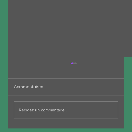
Commentaires
Rédigez un commentaire...
L'informatique verte : quand la sobriété